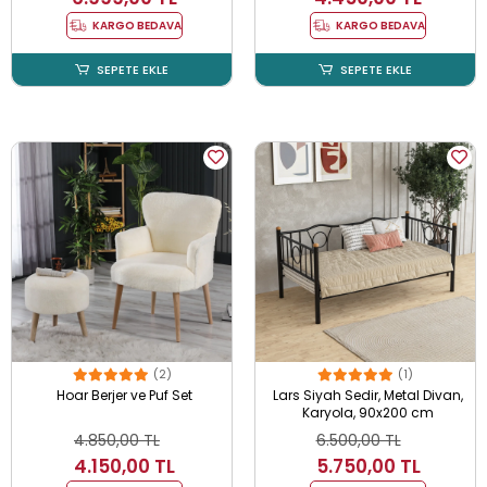
KARGO BEDAVA
KARGO BEDAVA
SEPETE EKLE
SEPETE EKLE
(2)
(1)
Hoar Berjer ve Puf Set
Lars Siyah Sedir, Metal Divan,
Karyola, 90x200 cm
4.850,00 TL
6.500,00 TL
4.150,00 TL
5.750,00 TL