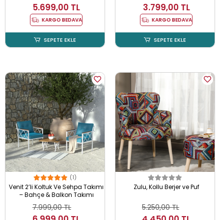
5.699,00 TL
3.799,00 TL
KARGO BEDAVA
KARGO BEDAVA
SEPETE EKLE
SEPETE EKLE
(1)
Venit 2’li Koltuk Ve Sehpa Takımı
Zulu, Kollu Berjer ve Puf
– Bahçe & Balkon Takımı
7.999,00 TL
5.250,00 TL
6.999,00 TL
4.450,00 TL