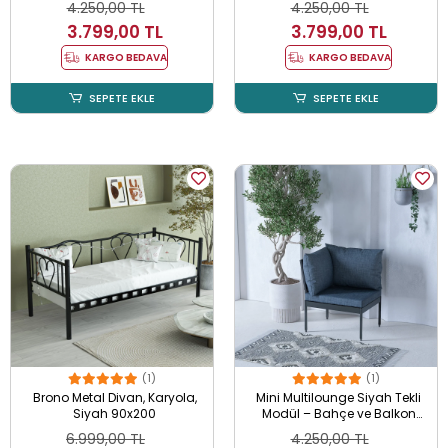
4.250,00 TL
4.250,00 TL
3.799,00 TL
3.799,00 TL
KARGO BEDAVA
KARGO BEDAVA
SEPETE EKLE
SEPETE EKLE
(1)
(1)
Brono Metal Divan, Karyola,
Mini Multilounge Siyah Tekli
Siyah 90x200
Modül – Bahçe ve Balkon
Koltuğu
6.999,00 TL
4.250,00 TL