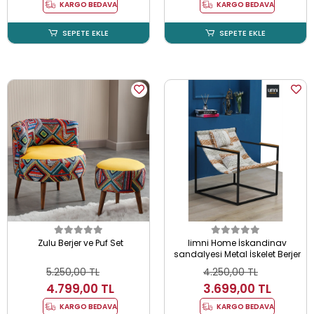
KARGO BEDAVA
KARGO BEDAVA
SEPETE EKLE
SEPETE EKLE
Zulu Berjer ve Puf Set
limni Home İskandinav
sandalyesi Metal İskelet Berjer
5.250,00 TL
4.250,00 TL
4.799,00 TL
3.699,00 TL
KARGO BEDAVA
KARGO BEDAVA