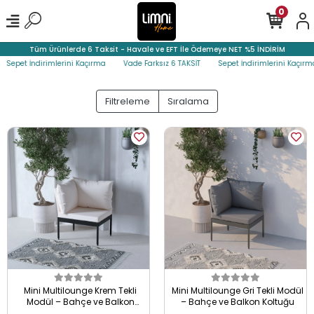
0
Tüm Ürünlerde 6 Taksit - Havale ve EFT İle Ödemeye NET %5 İNDİRİM
İndirimlerini Kaçırma
Vade Farksız 6 TAKSİT
Sepet İndirimlerini Kaçırma
Va
Filtreleme
Sıralama
Mini Multilounge Krem Tekli
Mini Multilounge Gri Tekli Modül
Modül – Bahçe ve Balkon
– Bahçe ve Balkon Koltuğu
Koltuğu