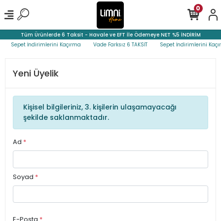
0
Tüm Ürünlerde 6 Taksit - Havale ve EFT İle Ödemeye NET %5 İNDİRİM
Sepet İndirimlerini Kaçırma
Vade Farksız 6 TAKSİT
Sepet İndirimlerini Kaçır
Yeni Üyelik
Kişisel bilgileriniz, 3. kişilerin ulaşamayacağı
şekilde saklanmaktadır.
Ad
*
Soyad
*
E-Posta
*