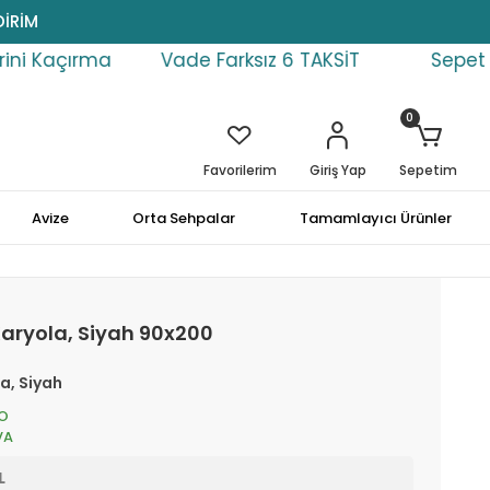
DİRİM
Vade Farksız 6 TAKSİT
Sepet İndirimlerini Kaç
0
Favorilerim
Giriş Yap
Sepetim
Avize
Orta Sehpalar
Tamamlayıcı Ürünler
Karyola, Siyah 90x200
a, Siyah
O
VA
L