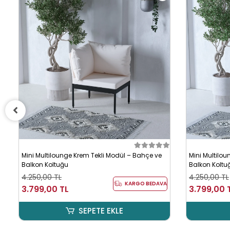
1)
Mini Multilounge Krem Tekli Modül – Bahçe ve
Mini Multilou
Balkon Koltuğu
Balkon Koltu
4.250,00 TL
4.250,00 TL
KARGO BEDAVA
3.799,00 TL
3.799,00 
SEPETE EKLE