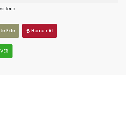
sitlerle
te Ekle
Hemen Al
 VER