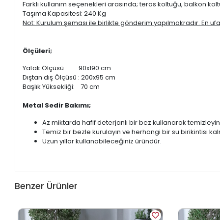
Farklı kullanım seçenekleri arasında; teras koltuğu, balkon kol
Taşıma Kapasitesi: 240 Kg
Not: Kurulum şeması ile birlikte gönderim yapılmakradır. En uf
Ölçüleri;
Yatak Ölçüsü : 90x190 cm
Dıştan dış Ölçüsü : 200x95 cm
Başlık Yüksekliği: 70 cm
Metal Sedir Bakımı;
Az miktarda hafif deterjanlı bir bez kullanarak temizleyin
Temiz bir bezle kurulayın ve herhangi bir su birikintisi 
Uzun yıllar kullanabileceğiniz üründür.
Benzer Ürünler