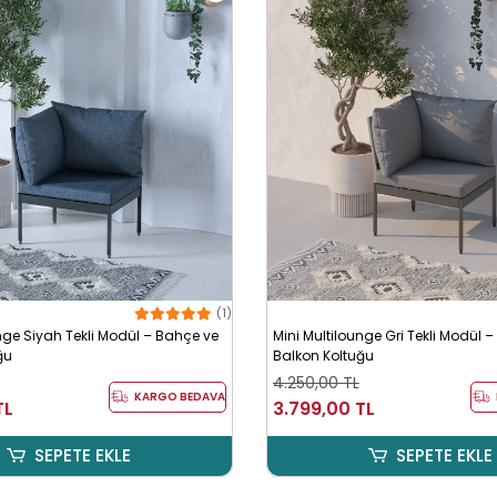
(1)
nge Siyah Tekli Modül – Bahçe ve
Mini Multilounge Gri Tekli Modül 
ğu
Balkon Koltuğu
4.250,00 TL
KARGO BEDAVA
TL
3.799,00 TL
SEPETE EKLE
SEPETE EKLE