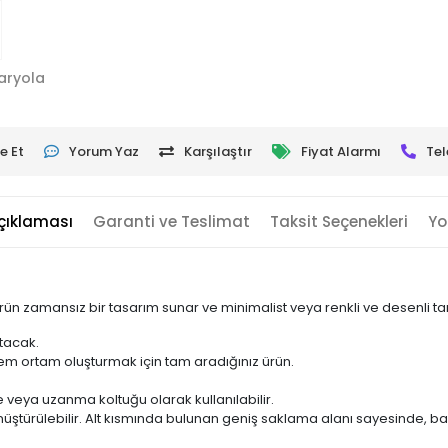
aryola
e Et
Yorum Yaz
Karşılaştır
Fiyat Alarmı
Tel
çıklaması
Garanti ve Teslimat
Taksit Seçenekleri
Yo
ün zamansız bir tasarım sunar ve minimalist veya renkli ve desenli ta
tacak.
ohem ortam oluşturmak için tam aradığınız ürün.
 veya uzanma koltuğu olarak kullanılabilir.
önüştürülebilir. Alt kısmında bulunan geniş saklama alanı sayesinde, b