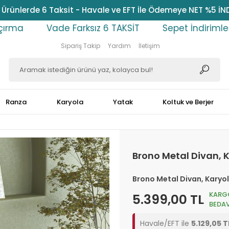
Ürünlerde 6 Taksit - Havale ve EFT İle Ödemeye NET %5 İN
arksız 6 TAKSİT
Sepet İndirimlerini Kaçırma
Sipariş Takip
Yardım
İletişim
Ranza
Karyola
Yatak
Koltuk ve Berjer
Brono Metal Divan, 
Brono Metal Divan, Karyol
KARG
5.399,00 TL
BEDA
Havale/EFT ile
5.129,05 T