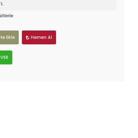
TL
itlerle
te Ekle
Hemen Al
 VER