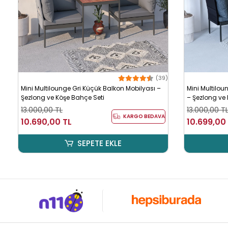
(39)
Mini Multilounge Gri Küçük Balkon Mobilyası –
Mini Multilo
Şezlong ve Köşe Bahçe Seti
– Şezlong ve
13.000,00 TL
13.000,00 T
KARGO BEDAVA
10.690,00 TL
10.699,00
SEPETE EKLE