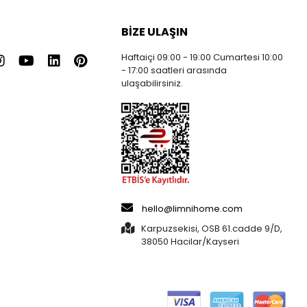
BIZE ULAŞIN
Haftaiçi 09:00 - 19:00 Cumartesi 10:00
- 17:00 saatleri arasında
ulaşabilirsiniz.
hello@limnihome.com
Karpuzsekisi, OSB 61.cadde 9/D,
38050 Hacilar/Kayseri