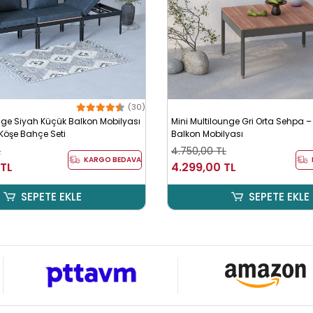
(30)
unge Siyah Küçük Balkon Mobilyası
Mini Multilounge Gri Orta Sehpa 
 Köşe Bahçe Seti
Balkon Mobilyası
L
4.750,00 TL
KARGO BEDAVA
 TL
4.299,00 TL
SEPETE EKLE
SEPETE EKLE