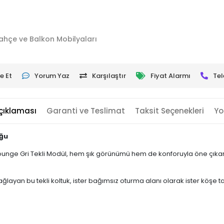
ahçe ve Balkon Mobilyaları
e Et
Yorum Yaz
Karşılaştır
Fiyat Alarmı
Tel
çıklaması
Garanti ve Teslimat
Taksit Seçenekleri
Yo
uğu
lounge Gri Tekli Modül, hem şık görünümü hem de konforuyla öne çıkar.
yan bu tekli koltuk, ister bağımsız oturma alanı olarak ister köşe tak