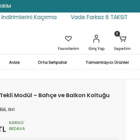
DİRİM
 Kaçırma
Vade Farksız 6 TAKSİT
Sepet İndi
0
Favorilerim
Giriş Yap
Sepetim
Avize
Orta Sehpalar
Tamamlayıcı Ürünler
 Tekli Modül – Bahçe ve Balkon Koltuğu
ül, Gri
KARGO
TL
BEDAVA