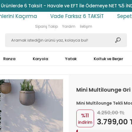
Ürünlerde 6 Taksit - Havale ve EFT İle Ödemeye NET %5 İN
a
Vade Farksız 6 TAKSİT
Sepet İndirimlerini
Sipariş Takip
Yardım
İletişim
Ranza
Karyola
Yatak
Koltuk ve Berjer
Mini Multilounge Gri
Mini Multilounge Tekli Mod
4.250,00 TL
%11
3.799,00 
indirim