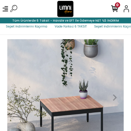
0
Tüm Ürünlerde 6 Taksit - Havale ve EFT İle Ödemeye NET %5 İNDİRİM
Sepet İndirimlerini Kaçırma
Vade Farksız 6 TAKSİT
Sepet İndirimlerini Kaçırma