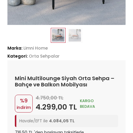
Marka:
Limni Home
Kategori:
Orta Sehpalar
Mini Multilounge Siyah Orta Sehpa –
Bahçe ve Balkon Mobilyası
4.750,00 TL
%9
KARGO
4.299,00 TL
BEDAVA
indirim
Havale/EFT ile
4.084,05 TL
716,50 TL 'den başlayan taksitlerle