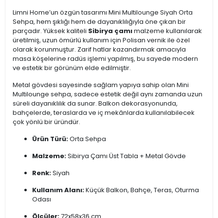
Limni Home’un özgün tasarımı Mini Multilounge Siyah Orta
Sehpa, hem şıklığı hem de dayanıklılığıyla öne çıkan bir
parçadır. Yüksek kaliteli
Sibirya çamı
malzeme kullanılarak
üretilmiş, uzun ömürlü kullanım için Polisan vernik ile özel
olarak korunmuştur. Zarif hatlar kazandırmak amacıyla
masa köşelerine radüs işlemi yapılmış, bu sayede modern
ve estetik bir görünüm elde edilmiştir.
Metal gövdesi sayesinde sağlam yapıya sahip olan Mini
Multilounge sehpa, sadece estetik değil aynı zamanda uzun
süreli dayanıklılık da sunar. Balkon dekorasyonunda,
bahçelerde, teraslarda ve iç mekânlarda kullanılabilecek
çok yönlü bir üründür.
Ürün Türü:
Orta Sehpa
Malzeme:
Sibirya Çamı Üst Tabla + Metal Gövde
Renk:
Siyah
Kullanım Alanı:
Küçük Balkon, Bahçe, Teras, Oturma
Odası
Ölçüler:
72x58x36 cm