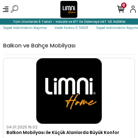
0
Tüm Ürünlerde 6 Taksit - Havale ve EFT İle Ödemeye NET %5 İNDİRİM
pet İndirimlerini Kaçırma
Vade Farksız 6 TAKSİT
Sepet İndirimlerini Kaçırma
Balkon ve Bahçe Mobilyası
04.01.2025 16:02
Balkon Mobilyası ile Küçük Alanlarda Büyük Konfor