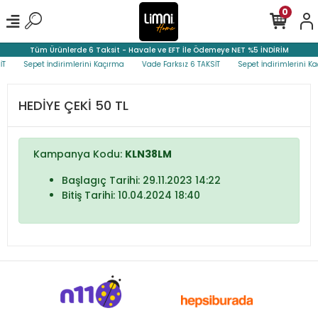
0
Tüm Ürünlerde 6 Taksit - Havale ve EFT İle Ödemeye NET %5 İNDİRİM
T
Sepet İndirimlerini Kaçırma
Vade Farksız 6 TAKSİT
Sepet İndirimlerini Ka
HEDİYE ÇEKİ 50 TL
Kampanya Kodu:
KLN38LM
Başlagıç Tarihi: 29.11.2023 14:22
Bitiş Tarihi: 10.04.2024 18:40